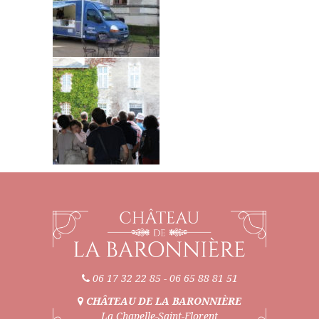
06 17 32 22 85
-
06 65 88 81 51
CHÂTEAU DE LA BARONNIÈRE
La Chapelle-Saint-Florent