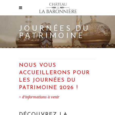
JOURNÉES DU
PATRIMOINE
NOUS VOUS
ACCUEILLERONS POUR
LES JOURNÉES DU
PATRIMOINE 2026 !
+ d’informations à venir
DÉCOUVREZ LA