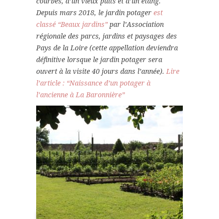
courbes, d’un vieux puits et d’un étang.
Depuis mars 2018, le jardin potager
est
classé “Beaux jardins”
par l’Association
régionale des parcs, jardins et paysages des
Pays de la Loire (cette appellation deviendra
définitive lorsque le jardin potager sera
ouvert à la visite 40 jours dans l’année).
Lire
l’article : “Naissance d’un potager à
l’ancienne à La Baronnière”