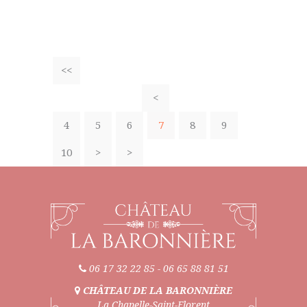
<<
<
4
5
6
7
8
9
10
>
>
06 17 32 22 85
-
06 65 88 81 51
CHÂTEAU DE LA BARONNIÈRE
La Chapelle-Saint-Florent