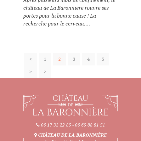
Après plusieurs mois de confinement, le
château de La Baronnière rouvre ses
portes pour la bonne cause ! La
recherche pour le cerveau....
<
1
2
3
4
5
>
>
06 17 32 22 85
-
06 65 88 81 51
CHÂTEAU DE LA BARONNIÈRE