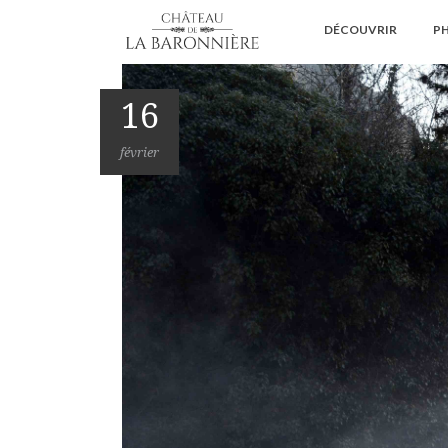
DÉCOUVRIR
PH
16
février