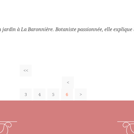
ardin à La Baronnière. Botaniste passionnée, elle explique l
<<
<
3
4
5
6
>