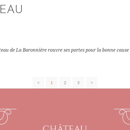
VEAU
teau de La Baronnière rouvre ses portes pour la bonne cause !
<
1
2
3
>