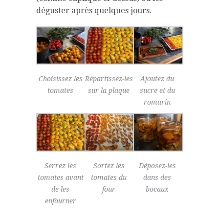
déguster après quelques jours.
Choisissez les
Répartissez-les
Ajoutez du
tomates
sur la plaque
sucre et du
romarin
Serrez les
Sortez les
Déposez-les
tomates avant
tomates du
dans des
de les
four
bocaux
enfourner