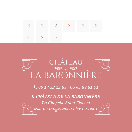
<
1
2
3
4
5
6
>
>
06 17 32 22 85
-
06 65 88 81 51
CHÂTEAU DE LA BARONNIÈRE
La Chapelle-Saint-Florent
49410 Mauges-sur-Loire FRANCE