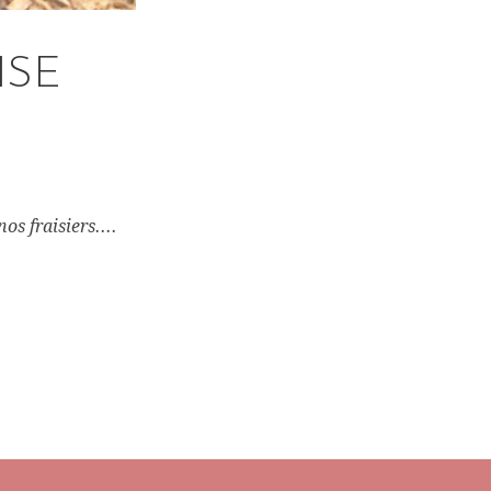
ISE
s fraisiers....