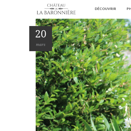
DÉCOUVRIR
PH
20
mars