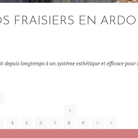
 FRAISIERS EN ARDO
t depuis longtemps à un système esthétique et efficace pour no
<
<
4
5
6
7
8
9
>
>