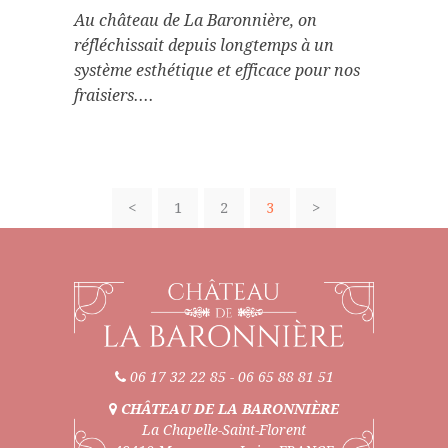
Au château de La Baronnière, on
réfléchissait depuis longtemps à un
système esthétique et efficace pour nos
fraisiers....
<
1
2
3
>
06 17 32 22 85
-
06 65 88 81 51
CHÂTEAU DE LA BARONNIÈRE
La Chapelle-Saint-Florent